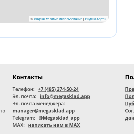
Контакты
По
Телефон:
+7 (495) 374-50-24
Пра
Эл. почта:
info@megasklad.app
Пол
Эл. почта менеджера:
Пу
то
manager@megasklad.app
Сог
Telegram:
@Megasklad_app
да
MAX:
написать нам в MAX