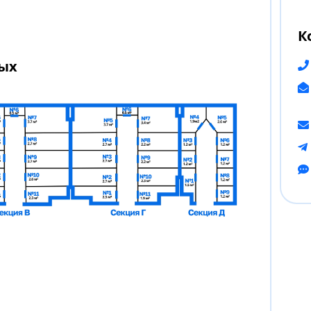
К
вых