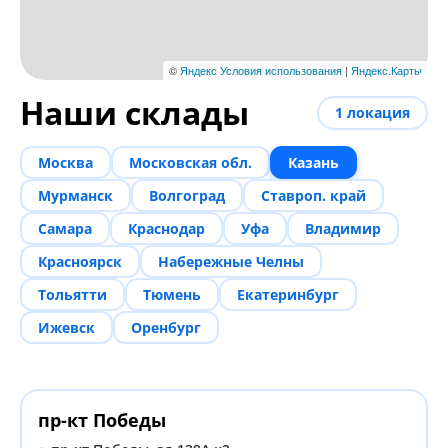
Наши склады
1
локация
Москва
Московская обл.
Казань
Мурманск
Волгоград
Ставроп. край
Самара
Краснодар
Уфа
Владимир
Красноярск
Набережные Челны
Тольятти
Тюмень
Екатеринбург
Ижевск
Оренбург
пр-кт Победы